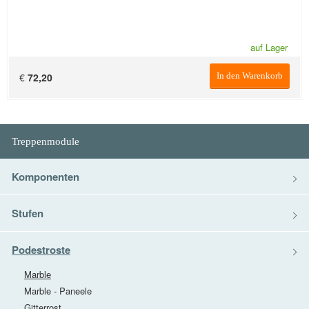
auf Lager
€
72,20
In den Warenkorb
Treppenmodule
Komponenten
Stufen
Podestroste
Marble
Marble - Paneele
Gitterrost